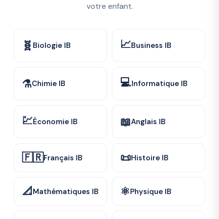
votre enfant.
📈
🧬
Biologie IB
Business IB
💻
⚗️
Chimie IB
Informatique IB
💹
📖
Économie IB
Anglais IB
🇫🇷
📜
Français IB
Histoire IB
📐
⚛️
Mathématiques IB
Physique IB