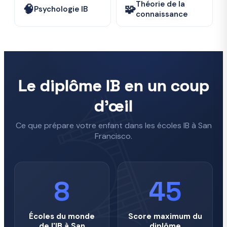
Théorie de la
🧠
🧩
Psychologie IB
connaissance
Le diplôme IB en un coup
d'œil
Ce que prépare votre enfant dans les écoles IB à San
Francisco.
8
45
Écoles du monde
Score maximum du
de l'IB à San
diplôme