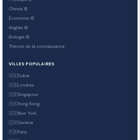
Chimie IB
Économie IB
Anglais IB
Biologie IB
Théorie de la connaissance
VILLES POPULAIRES
🇦🇪
Dubaï
🇬🇧
Londres
🇸🇬
Singapour
🇭🇰
Hong Kong
🇺🇸
New York
🇨🇭
Genève
🇫🇷
Paris