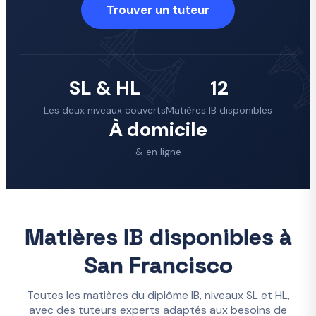
Trouver un tuteur
SL & HL
12
Les deux niveaux couverts
Matières IB disponibles
À domicile
& en ligne
Matières IB disponibles à
San Francisco
Toutes les matières du diplôme IB, niveaux SL et HL,
avec des tuteurs experts adaptés aux besoins de