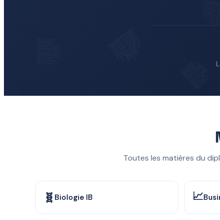
L
Toutes les matières du dip
📈
🧬
Biologie IB
Busi