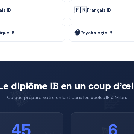
🇫🇷
ais IB
Français IB
🧠
ique IB
Psychologie IB
Le diplôme IB en un coup d'œi
Ce que prépare votre enfant dans les écoles IB à Milan.
45
6