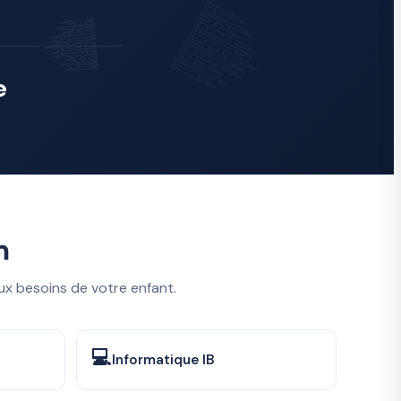
e
n
ux besoins de votre enfant.
💻
Informatique IB