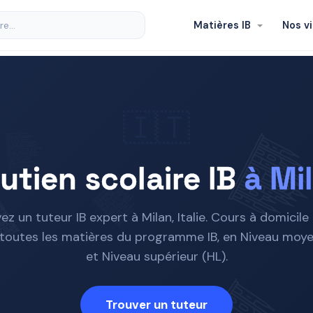
Matières IB
Nos vi
🇮🇹
utien scolaire IB
à Mi
ez un tuteur IB expert à Milan, Italie. Cours à domicile
, toutes les matières du programme IB, en Niveau moye
et Niveau supérieur (HL).
Trouver un tuteur