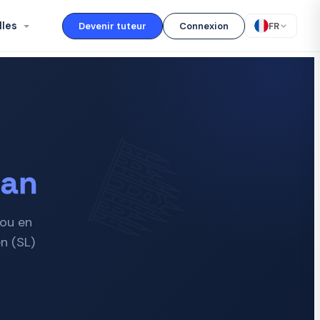
lles
Devenir tuteur
Connexion
FR
lan
 ou en
n (SL)