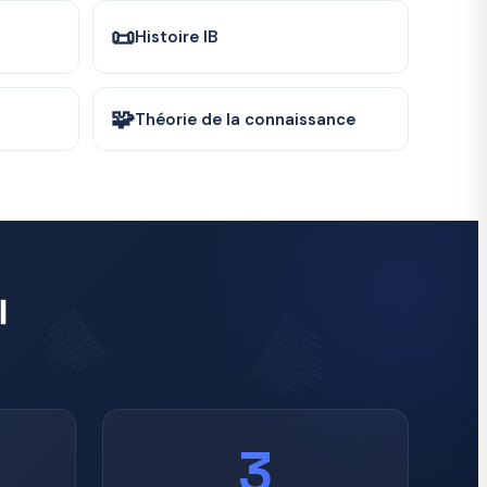
📜
Histoire IB
🧩
Théorie de la connaissance
l
3