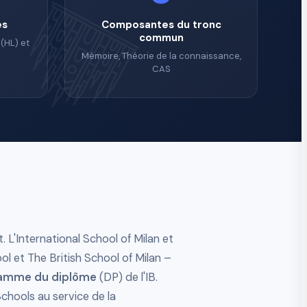
es
Composantes du tronc
commun
(HL) et
Mémoire, Théorie de la connaissance,
CAS
t. L'International School of Milan et
ool et The British School of Milan –
amme du diplôme
(DP) de l'IB.
Schools au service de la