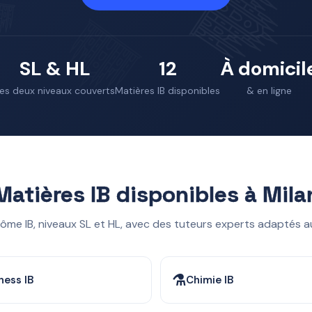
SL & HL
12
À domicil
es deux niveaux couverts
Matières IB disponibles
& en ligne
Matières IB disponibles à Mila
lôme IB, niveaux SL et HL, avec des tuteurs experts adaptés a
⚗️
ness IB
Chimie IB