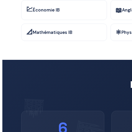
💹
📖
Économie IB
Angl
📐
⚛️
Mathématiques IB
Phys
6