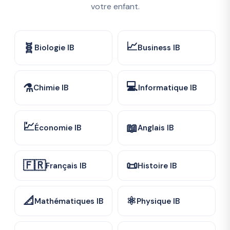
votre enfant.
📈
🧬
Biologie IB
Business IB
💻
⚗️
Chimie IB
Informatique IB
💹
📖
Économie IB
Anglais IB
🇫🇷
📜
Français IB
Histoire IB
📐
⚛️
Mathématiques IB
Physique IB