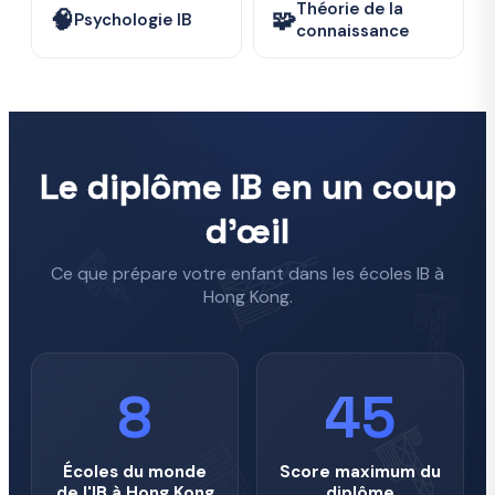
Théorie de la
🧠
🧩
Psychologie IB
connaissance
Le diplôme IB en un coup
d'œil
Ce que prépare votre enfant dans les écoles IB à
Hong Kong.
8
45
Écoles du monde
Score maximum du
de l'IB à Hong Kong
diplôme