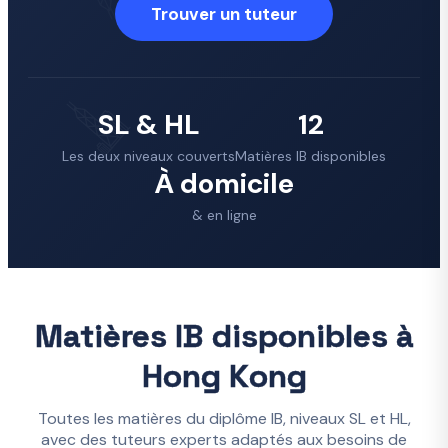
Trouver un tuteur
SL & HL
12
Les deux niveaux couverts
Matières IB disponibles
À domicile
& en ligne
Matières IB disponibles à
Hong Kong
Toutes les matières du diplôme IB, niveaux SL et HL,
avec des tuteurs experts adaptés aux besoins de