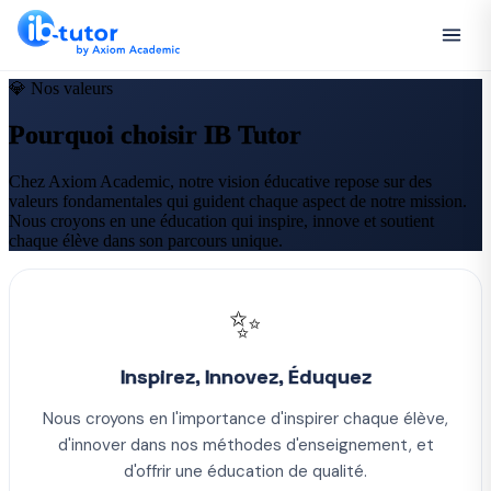
💎
Nos valeurs
Pourquoi choisir
IB Tutor
Chez Axiom Academic, notre vision éducative repose sur des
valeurs fondamentales qui guident chaque aspect de notre mission.
Nous croyons en une éducation qui inspire, innove et soutient
chaque élève dans son parcours unique.
✨
Inspirez, Innovez, Éduquez
Nous croyons en l'importance d'inspirer chaque élève,
d'innover dans nos méthodes d'enseignement, et
d'offrir une éducation de qualité.